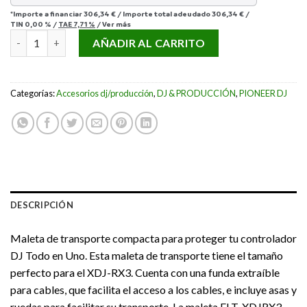
*Importe a financiar
306,34 €
/
Importe total adeudado
306,34 €
/
TIN
0,00 %
/
TAE
7,71 %
/
Ver más
PIONEER DJ FLT-XDJRX3 cantidad
AÑADIR AL CARRITO
Categorías:
Accesorios dj/producción
,
DJ & PRODUCCIÓN
,
PIONEER DJ
DESCRIPCIÓN
Maleta de transporte compacta para proteger tu controlador
DJ Todo en Uno. Esta maleta de transporte tiene el tamaño
perfecto para el XDJ-RX3. Cuenta con una funda extraíble
para cables, que facilita el acceso a los cables, e incluye asas y
ruedas para facilitar su transporte. La maleta FLT-XDJRX3