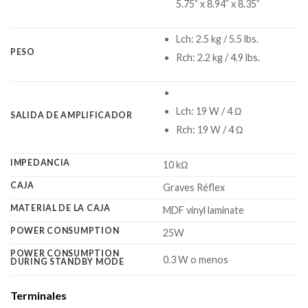
5.75” x 8.94” x 8.35”
Lch: 2.5 kg / 5.5 lbs.
PESO
Rch: 2.2 kg / 4.9 lbs.
Lch: 19 W / 4 Ω
SALIDA DE AMPLIFICADOR
Rch: 19 W / 4 Ω
IMPEDANCIA
10 kΩ
CAJA
Graves Réflex
MATERIAL DE LA CAJA
MDF vinyl laminate
POWER CONSUMPTION
25W
POWER CONSUMPTION
0.3 W o menos
DURING STANDBY MODE
Terminales