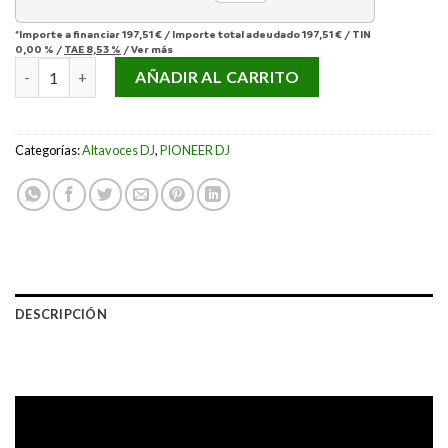
*Importe a financiar
197,51 €
/
Importe total adeudado
197,51 €
/
TIN
0,00 %
/
TAE
8,53 %
/
Ver más
PIONEER DJ DM-40DW cantidad
AÑADIR AL CARRITO
Categorías:
Altavoces DJ
,
PIONEER DJ
DESCRIPCIÓN