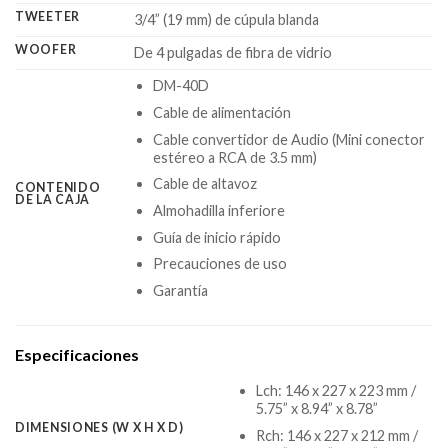
TWEETER
3/4” (19 mm) de cúpula blanda
WOOFER
De 4 pulgadas de fibra de vidrio
DM-40D
Cable de alimentación
Cable convertidor de Audio (Mini conector
estéreo a RCA de 3.5 mm)
Cable de altavoz
CONTENIDO
DE LA CAJA
Almohadilla inferiore
Guía de inicio rápido
Precauciones de uso
Garantía
Especificaciones
Lch: 146 x 227 x 223 mm /
5.75” x 8.94” x 8.78”
DIMENSIONES (W X H X D)
Rch: 146 x 227 x 212 mm /