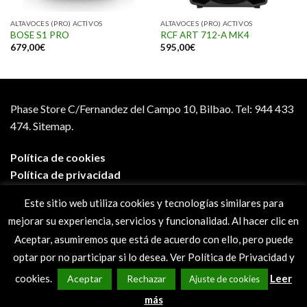
ALTAVOCES (PRO) ACTIVOS
ALTAVOCES (PRO) ACTIVOS
BOSE S1 PRO
RCF ART 712-A MK4
679,00
€
595,00
€
Phase Store C/Fernandez del Campo 10, Bilbao.
Tel: 944 433
474.
Sitemap.
Política de cookies
Política de privacidad
Aviso legal
Este sitio web utiliza cookies y tecnologías similares para
Condiciones de compra
mejorar su experiencia, servicios y funcionalidad. Al hacer clic en
Preguntas frecuentes
Aceptar, asumiremos que está de acuerdo con ello, pero puede
optar por no participar si lo desea. Ver Política de Privacidad y
cookies.
Leer
Aceptar
Rechazar
Ajuste de cookies
más