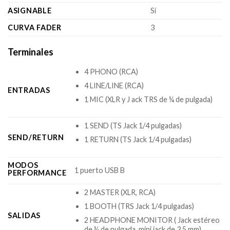
ASIGNABLE
Sí
CURVA FADER
3
Terminales
4 PHONO (RCA)
4 LINE/LINE (RCA)
ENTRADAS
1 MIC (XLR y J ack TRS de ¼ de pulgada)
1 SEND (TS Jack 1/4 pulgadas)
SEND/RETURN
1 RETURN (TS Jack 1/4 pulgadas)
MODOS
1 puerto USB B
PERFORMANCE
2 MASTER (XLR, RCA)
1 BOOTH (TRS Jack 1/4 pulgadas)
SALIDAS
2 HEADPHONE MONITOR ( Jack estéreo
de ¼ de pulgada, mini jack de 3.5 mm)