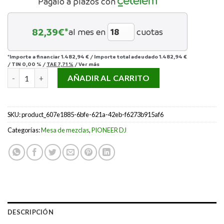
Págalo a plazos con
82,39
€*
al mes en
cuotas
*Importe a financiar
1.482,94 €
/
Importe total adeudado
1.482,94 €
/
TIN
0,00 %
/
TAE
7,71 %
/
Ver más
Pioneer Dj DJM-750MK2 cantidad
AÑADIR AL CARRITO
SKU:
product_607e1885-6bfe-621a-42eb-f6273b915af6
Categorías:
Mesa de mezclas
,
PIONEER DJ
DESCRIPCIÓN