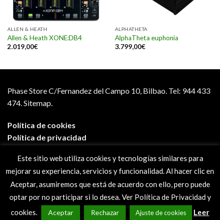
ALLEN & HEATH
ALPHATHETA
Allen & Heath XONE:DB4
AlphaTheta euphonia
2.019,00
€
3.799,00
€
Phase Store C/Fernandez del Campo 10, Bilbao.
Tel: 944 433
474.
Sitemap.
Política de cookies
Política de privacidad
Aviso legal
Este sitio web utiliza cookies y tecnologías similares para
Condiciones de compra
mejorar su experiencia, servicios y funcionalidad. Al hacer clic en
Preguntas frecuentes
Aceptar, asumiremos que está de acuerdo con ello, pero puede
optar por no participar si lo desea. Ver Política de Privacidad y
cookies.
Leer
Aceptar
Rechazar
Ajuste de cookies