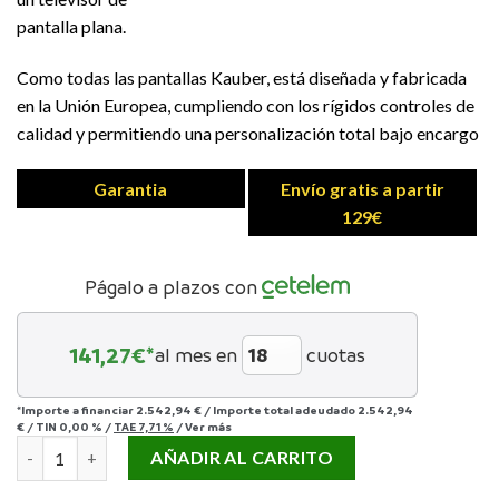
pantalla plana.
Como todas las pantallas Kauber, está diseñada y fabricada
en la Unión Europea, cumpliendo con los rígidos controles de
calidad y permitiendo una personalización total bajo encargo
Garantia
Envío gratis a partir
129€
Págalo a plazos con
141,27
€*
al mes en
cuotas
*Importe a financiar
2.542,94 €
/
Importe total adeudado
2.542,94
€
/
TIN
0,00 %
/
TAE
7,71 %
/
Ver más
PANTALLA KAUBER RED LABEL 122” cantidad
AÑADIR AL CARRITO