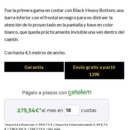
Fue la primera gama en contar con Black Heavy Bottom, una
barra inferior con el frontal en negro para no distraer la
atención de lo proyectado en la pantalla y base en color
blanco, que queda prácticamente invisible una ven dentro del
cajetín.
Con hasta 4,5 metros de ancho.
Garantia
Envío gratis a partir
129€
Págalo a plazos con
275,54
€*
al mes en
cuotas
*Importe a financiar
4.959,74 €
/
Importe total adeudado
4.959,74
€
/
TIN
0,00 %
/
TAE
7,71 %
/
Ver más