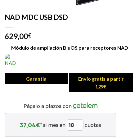
NAD MDC USB DSD
629,00
€
Módulo de ampliación BluOS para receptores NAD
Garantia
Envío gratis a partir
129€
Págalo a plazos con
37,04
€*
al mes en
cuotas