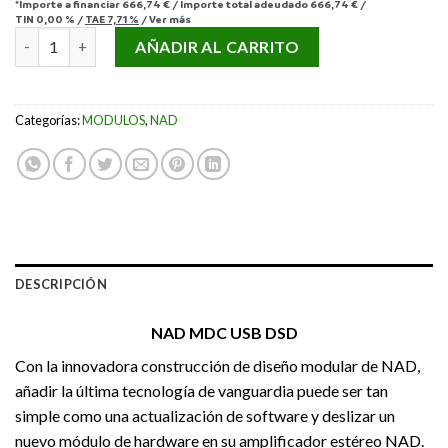
*Importe a financiar
666,74 €
/
Importe total adeudado
666,74 €
/
TIN
0,00 %
/
TAE
7,71 %
/
Ver más
NAD MDC USB DSD cantidad
AÑADIR AL CARRITO
Categorías:
MODULOS
,
NAD
DESCRIPCIÓN
NAD MDC USB DSD
Con la innovadora construcción de diseño modular de NAD,
añadir la última tecnología de vanguardia puede ser tan
simple como una actualización de software y deslizar un
nuevo módulo de hardware en su amplificador estéreo NAD.