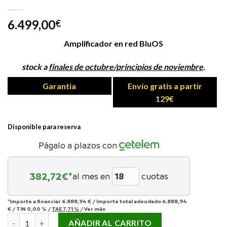
6.499,00
€
Amplificador en red BluOS
stock a
finales de octubre/principios de noviembre
.
Garantia
Envío gratis a partir
129€
Disponible para reserva
Págalo a plazos con
382,72
€*
al mes en
cuotas
*Importe a financiar
6.888,94 €
/
Importe total adeudado
6.888,94
€
/
TIN
0,00 %
/
TAE
7,71 %
/
Ver más
NAD M33 V2 cantidad
AÑADIR AL CARRITO