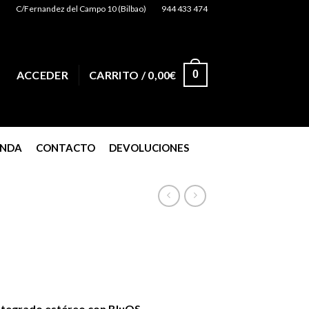
C/Fernandez del Campo 10 (Bilbao)
944 433 474
0
ACCEDER
CARRITO /
0,00
€
ENDA
CONTACTO
DEVOLUCIONES
ntegrado estéreo con BluOS