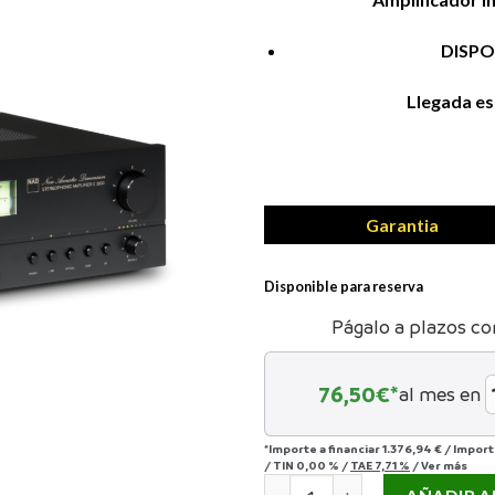
DISPO
Llegada es
Garantia
Disponible para reserva
Págalo a plazos co
76,50
€*
al mes en
*Importe a financiar
1.376,94 €
/
Import
/
TIN
0,00 %
/
TAE
7,71 %
/
Ver más
NAD C3030S cantidad