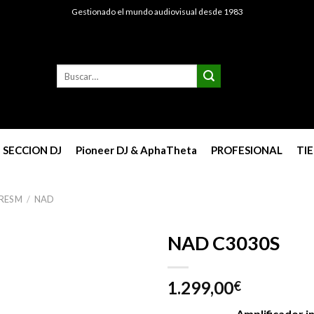
Gestionado el mundo audiovisual desde 1983
Buscar
por:
SECCION DJ
Pioneer DJ & AphaTheta
PROFESIONAL
TI
RES M
/
NAD
NAD C3030S
1.299,00
€
Amplificador i