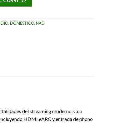
L CARRITO
UDIO
,
DOMESTICO
,
NAD
sibilidades del streaming moderno. Con
io —incluyendo HDMI eARC y entrada de phono