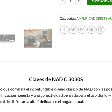
AÑADIR A
Categorías:
AMPLIFICADORES M
,
A
Claves de NAD C 3030S
o que combina el inconfundible diseño clásico de NAD con las po
plificación honesta y una conectividad pensada para el uso diar
al de disfrutar la alta fidelidad en el hogar actual.