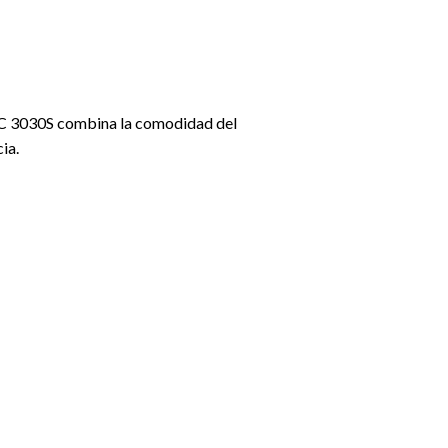
l C 3030S combina la comodidad del
ia.