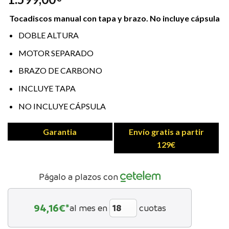
Tocadiscos manual con tapa y brazo. No incluye cápsula
DOBLE ALTURA
MOTOR SEPARADO
BRAZO DE CARBONO
INCLUYE TAPA
NO INCLUYE CÁPSULA
Garantia
Envío gratis a partir
129€
Págalo a plazos con
94,16
€*
al mes en
cuotas