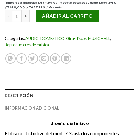
*Importe a financiar
1.694,94 €
/
Importe total adeudado
1.694,94 €
/
TIN
0,00 %
/
TAE
7,71 %
/
Ver más
MUSIC HALL MMF-7.3 cantidad
AÑADIR AL CARRITO
Categorías:
AUDIO
,
DOMESTICO
,
Gira-discos
,
MUSIC HALL
,
Reproductores de música
DESCRIPCIÓN
INFORMACIÓN ADICIONAL
diseño distintivo
El diseño distintivo del mmf-7.3 aísla los componentes