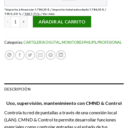
*Importe a financiar
1.786,10 €
/
Importe total adeudado
1.786,10 €
/
TIN
0,00 %
/
TAE
7,71 %
/
Ver más
MONITOR PHILIPS 49BDL3005X/00 cantidad
AÑADIR AL CARRITO
Categorías:
CARTELERIA DIGITAL
,
MONITORES PHILIPS
,
PROFESIONAL
DESCRIPCIÓN
Uso, supervisión, mantenimiento con CMND & Control
Controla tu red de pantallas a través de una conexión local
(LAN). CMND & Control te permite desarrollar funciones
esenciales como controlar entradas y el estado de tus