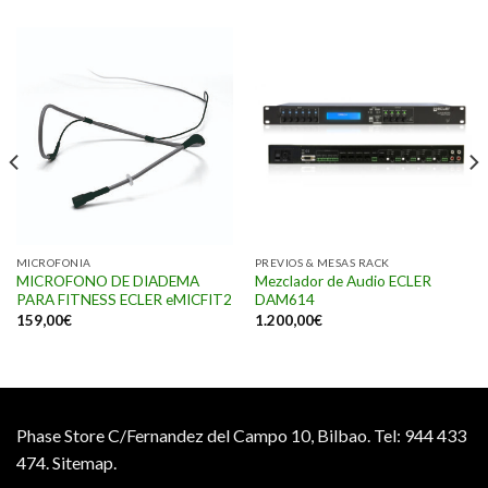
MICROFONIA
PREVIOS & MESAS RACK
MICROFONO DE DIADEMA
Mezclador de Audio ECLER
PARA FITNESS ECLER eMICFIT2
DAM614
159,00
€
1.200,00
€
Phase Store C/Fernandez del Campo 10, Bilbao.
Tel: 944 433
474.
Sitemap.