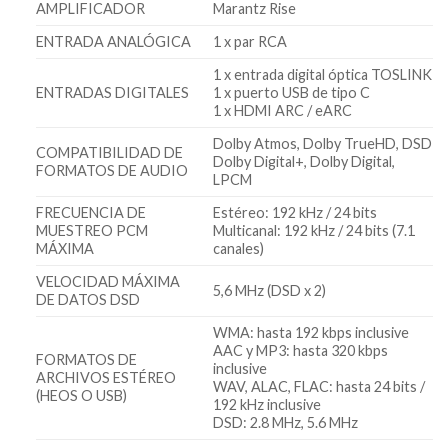
AMPLIFICADOR
Marantz Rise
ENTRADA ANALÓGICA
1 x par RCA
1 x entrada digital óptica TOSLINK
ENTRADAS DIGITALES
1 x puerto USB de tipo C
1 x HDMI ARC / eARC
Dolby Atmos, Dolby TrueHD, DSD
COMPATIBILIDAD DE
Dolby Digital+, Dolby Digital,
FORMATOS DE AUDIO
LPCM
FRECUENCIA DE
Estéreo: 192 kHz / 24 bits
MUESTREO PCM
Multicanal: 192 kHz / 24 bits (7.1
MÁXIMA
canales)
VELOCIDAD MÁXIMA
5,6 MHz (DSD x 2)
DE DATOS DSD
WMA: hasta 192 kbps inclusive
AAC y MP3: hasta 320 kbps
FORMATOS DE
inclusive
ARCHIVOS ESTÉREO
WAV, ALAC, FLAC: hasta 24 bits /
(HEOS O USB)
192 kHz inclusive
DSD: 2.8 MHz, 5.6 MHz