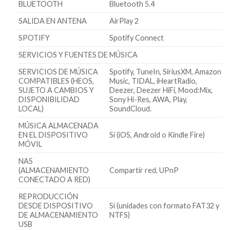
BLUETOOTH
Bluetooth 5.4
SALIDA EN ANTENA
AirPlay 2
SPOTIFY
Spotify Connect
SERVICIOS Y FUENTES DE MÚSICA
SERVICIOS DE MÚSICA
Spotify, TuneIn, SiriusXM, Amazon
COMPATIBLES (HEOS,
Music, TIDAL, iHeartRadio,
SUJETO A CAMBIOS Y
Deezer, Deezer HiFi, Mood:Mix,
DISPONIBILIDAD
Sony Hi-Res, AWA, Play,
LOCAL)
SoundCloud.
MÚSICA ALMACENADA
EN EL DISPOSITIVO
Sí (iOS, Android o Kindle Fire)
MÓVIL
NAS
(ALMACENAMIENTO
Compartir red, UPnP
CONECTADO A RED)
REPRODUCCIÓN
DESDE DISPOSITIVO
Sí (unidades con formato FAT32 y
DE ALMACENAMIENTO
NTFS)
USB