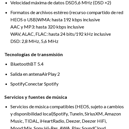
Velocidad máxima de datos DSD
5,6 MHz (DSD ×2)
Formatos de archivos estéreo (recurso compartido de red
HEOS o USB)
WMA: hasta 192 kbps inclusive
AAC y MP3: hasta 320 kbps inclusive
WAV, ALAC, FLAC: hasta 24 bits/192 kHz inclusive
DSD: 2,8 MHz, 5,6 MHz
Tecnologías de transmisión
Bluetooth
BT 5.4
Salida en antena
AirPlay 2
Spotify
Conectar Spotify
Servicios y fuentes de música
Servicios de música compatibles (HEOS, sujeto a cambios
y disponibilidad local)
Spotify, TuneIn, SiriusXM, Amazon
Music, TIDAL, iHeartRadio, Deezer, Deezer HiFi,
Mood:Mix, Sony Hi-Res, AWA, Play, SoundCloud.