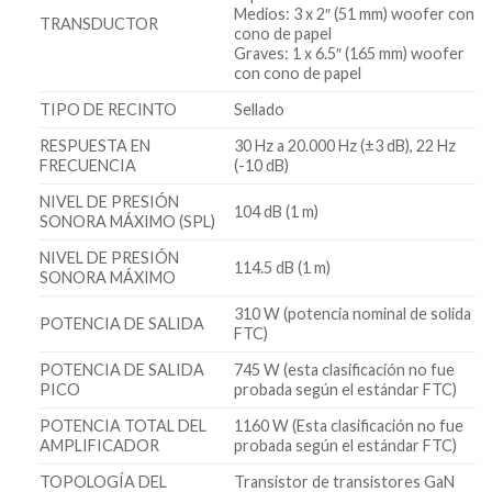
Medios: 3 x 2″ (51 mm) woofer con
TRANSDUCTOR
cono de papel
Graves: 1 x 6.5″ (165 mm) woofer
con cono de papel
TIPO DE RECINTO
Sellado
RESPUESTA EN
30 Hz a 20.000 Hz (±3 dB), 22 Hz
FRECUENCIA
(-10 dB)
NIVEL DE PRESIÓN
104 dB (1 m)
SONORA MÁXIMO (SPL)
NIVEL DE PRESIÓN
114.5 dB (1 m)
SONORA MÁXIMO
310 W (potencia nominal de solida
POTENCIA DE SALIDA
FTC)
POTENCIA DE SALIDA
745 W (esta clasificación no fue
PICO
probada según el estándar FTC)
POTENCIA TOTAL DEL
1160 W (Esta clasificación no fue
AMPLIFICADOR
probada según el estándar FTC)
TOPOLOGÍA DEL
Transistor de transistores GaN