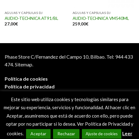
AGUJAS Y CAPSULAS DJ
AGUJAS Y CAPSULAS DJ
AUDIO-TECHNICA AT91/BL
AUDIO-TECHNICA VM540ML
27,00
€
259,00
€
Phase Store C/Fernandez del Campo 10, Bilbao.
Tel: 944 433
474.
Sitemap.
Política de cookies
Política de privacidad
Aviso legal
Este sitio web utiliza cookies y tecnologías similares para
Condiciones de compra
mejorar su experiencia, servicios y funcionalidad. Al hacer clic en
Preguntas frecuentes
Aceptar, asumiremos que está de acuerdo con ello, pero puede
optar por no participar si lo desea. Ver Política de Privacidad y
cookies.
Leer
Aceptar
Rechazar
Ajuste de cookies