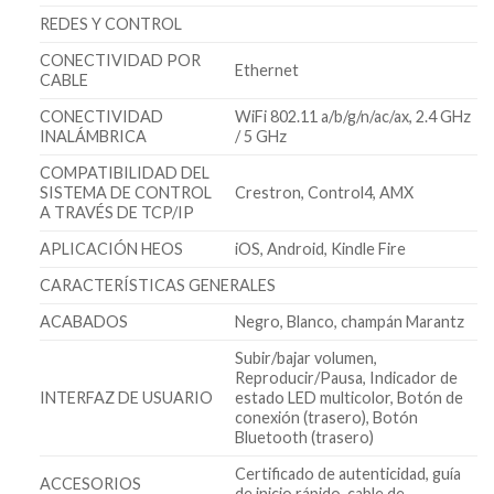
REDES Y CONTROL
CONECTIVIDAD POR
Ethernet
CABLE
CONECTIVIDAD
WiFi 802.11 a/b/g/n/ac/ax, 2.4 GHz
INALÁMBRICA
/ 5 GHz
COMPATIBILIDAD DEL
SISTEMA DE CONTROL
Crestron, Control4, AMX
A TRAVÉS DE TCP/IP
APLICACIÓN HEOS
iOS, Android, Kindle Fire
CARACTERÍSTICAS GENERALES
ACABADOS
Negro, Blanco, champán Marantz
Subir/bajar volumen,
Reproducir/Pausa, Indicador de
INTERFAZ DE USUARIO
estado LED multicolor, Botón de
conexión (trasero), Botón
Bluetooth (trasero)
Certificado de autenticidad, guía
ACCESORIOS
de inicio rápido, cable de