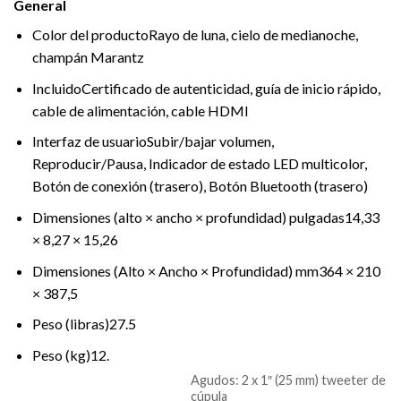
General
Color del producto
Rayo de luna, cielo de medianoche,
champán Marantz
Incluido
Certificado de autenticidad, guía de inicio rápido,
cable de alimentación, cable HDMI
Interfaz de usuario
Subir/bajar volumen,
Reproducir/Pausa, Indicador de estado LED multicolor,
Botón de conexión (trasero), Botón Bluetooth (trasero)
Dimensiones (alto × ancho × profundidad) pulgadas
14,33
× 8,27 × 15,26
Dimensiones (Alto × Ancho × Profundidad) mm
364 × 210
× 387,5
Peso (libras)
27.5
Peso (kg)
12.
Agudos: 2 x 1″ (25 mm) tweeter de
cúpula