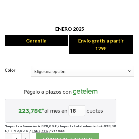
ENERO 2025
Garantia
Envío gratis a partir
129€
Color
Págalo a plazos con
223,78
€*
al mes en
cuotas
*Importe a financiar
4.028,00 €
/
Importe total adeudado
4.028,00
€
/
TIN
0,00 %
/
TAE
7,71 %
/
Ver más
Marantz Horizon cantidad