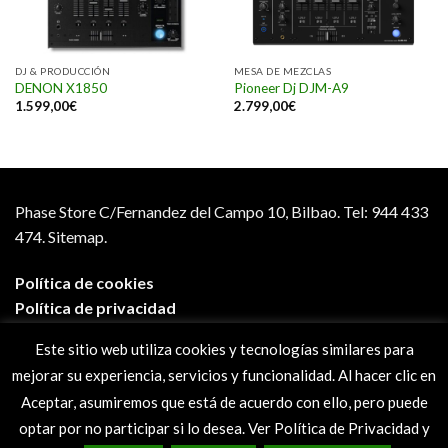
DJ & PRODUCCIÓN
MESA DE MEZCLAS
DENON X1850
Pioneer Dj DJM-A9
1.599,00
€
2.799,00
€
Phase Store C/Fernandez del Campo 10, Bilbao.
Tel: 944 433
474.
Sitemap.
Política de cookies
Política de privacidad
Aviso legal
Este sitio web utiliza cookies y tecnologías similares para
Condiciones de compra
mejorar su experiencia, servicios y funcionalidad. Al hacer clic en
Preguntas frecuentes
Aceptar, asumiremos que está de acuerdo con ello, pero puede
optar por no participar si lo desea. Ver Política de Privacidad y