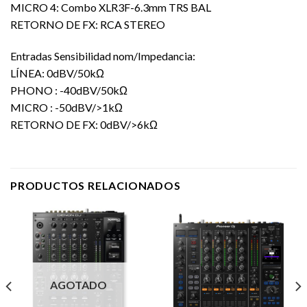
MICRO 4: Combo XLR3F-6.3mm TRS BAL
RETORNO DE FX: RCA STEREO
Entradas Sensibilidad nom/Impedancia:
LÍNEA: 0dBV/50kΩ
PHONO : -40dBV/50kΩ
MICRO : -50dBV/>1kΩ
RETORNO DE FX: 0dBV/>6kΩ
PRODUCTOS RELACIONADOS
AGOTADO