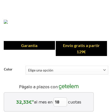
Garantia
Envío gratis a partir
129€
Color
Págalo a plazos con
32,33
€*
al mes en
cuotas