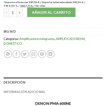
*Importe a financiar
581,94 €
/
Importe total adeudado
581,94 €
/
TIN
0,00 %
/
TAE
7,71 %
/
Ver más
DENON PMA-600NE cantidad
AÑADIR AL CARRITO
SKU:
N/D
Categorías:
Amplificadores integrados
,
AMPLIFICADORES M
,
DOMESTICO
DESCRIPCIÓN
INFORMACIÓN ADICIONAL
DENON PMA-600NE