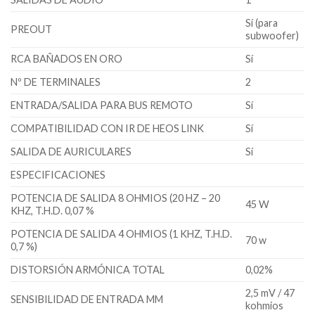
Sí (para
PREOUT
subwoofer)
RCA BAÑADOS EN ORO
Sí
Nº DE TERMINALES
2
ENTRADA/SALIDA PARA BUS REMOTO
Sí
COMPATIBILIDAD CON IR DE HEOS LINK
Sí
SALIDA DE AURICULARES
Sí
ESPECIFICACIONES
POTENCIA DE SALIDA 8 OHMIOS (20 HZ – 20
45 W
KHZ, T.H.D. 0,07 %
POTENCIA DE SALIDA 4 OHMIOS (1 KHZ, T.H.D.
70 w
0,7 %)
DISTORSIÓN ARMÓNICA TOTAL
0,02%
2,5 mV / 47
SENSIBILIDAD DE ENTRADA MM
kohmios