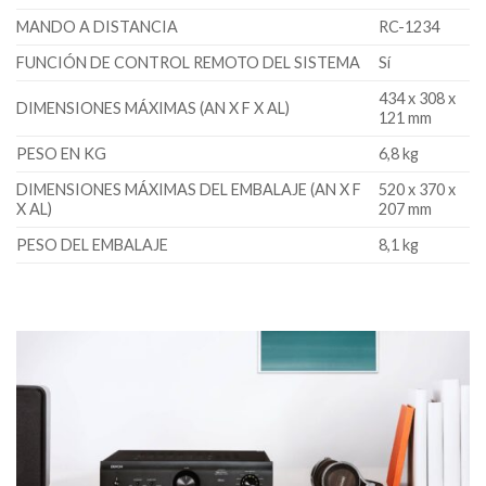
MANDO A DISTANCIA
RC-1234
FUNCIÓN DE CONTROL REMOTO DEL SISTEMA
Sí
434 x 308 x
DIMENSIONES MÁXIMAS (AN X F X AL)
121 mm
PESO EN KG
6,8 kg
DIMENSIONES MÁXIMAS DEL EMBALAJE (AN X F
520 x 370 x
X AL)
207 mm
PESO DEL EMBALAJE
8,1 kg