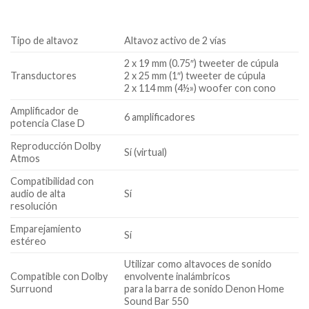
Tipo de altavoz
Altavoz activo de 2 vías
2 x 19 mm (0.75″) tweeter de cúpula
Transductores
2 x 25 mm (1″) tweeter de cúpula
2 x 114 mm (4½») woofer con cono
Amplificador de
6 amplificadores
potencia Clase D
Reproducción Dolby
Sí (virtual)
Atmos
Compatibilidad con
audio de alta
Sí
resolución
Emparejamiento
Sí
estéreo
Utilizar como altavoces de sonido
Compatible con Dolby
envolvente inalámbricos
Surruond
para la barra de sonido Denon Home
Sound Bar 550