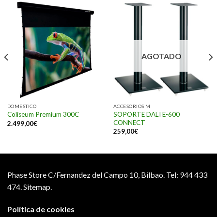
AGOTADO
DOMESTICO
ACCESORIOS M
SOPORTE DALI E-600
Coliseum Premium 300C
CONNECT
2.499,00
€
259,00
€
Phase Store C/Fernandez del Campo 10, Bilbao.
Tel: 944 433
474.
Sitemap.
Política de cookies