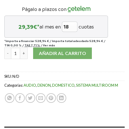
Págalo a plazos con
29,39
€*
al mes en
cuotas
*Importe a financiar
528,94 €
/
Importe total adeudado
528,94 €
/
TIN
0,00 %
/
TAE
7,71 %
/
Ver más
DENON HOME 400 cantidad
AÑADIR AL CARRITO
SKU:
N/D
Categorías:
AUDIO
,
DENON
,
DOMESTICO
,
SISTEMA MULTIROOM M