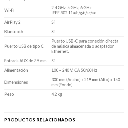
2,4 GHz, 5 GHz, 6 GHz
Wi-Fi
IEEE 802.11a/b/g/n/ac/ax
AirPlay 2
Sí
Bluetooth
Sí
Puerto USB-C para conexión directa
Puerto USB de tipo C
de música almacenada o adaptador
Ethernet.
Entrada AUX de 3.5 mm
Sí
Alimentación
100 – 240 V, CA 50/60 Hz
300 mm (Ancho) x 219 mm (Alto) x 150
Dimensiones
mm (Fondo)
Peso
4,2 kg
PRODUCTOS RELACIONADOS