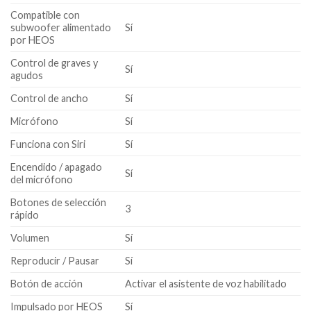
Compatible con
subwoofer alimentado
Sí
por HEOS
Control de graves y
Sí
agudos
Control de ancho
Sí
Micrófono
Sí
Funciona con Siri
Sí
Encendido / apagado
Sí
del micrófono
Botones de selección
3
rápido
Volumen
Sí
Reproducir / Pausar
Sí
Botón de acción
Activar el asistente de voz habilitado
Impulsado por HEOS
Sí