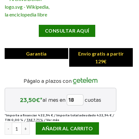
CONSULTAR AQUÍ
Garantia
Envío gratis a partir
129€
Págalo a plazos con
23,50
€*
al mes en
cuotas
*Importe a financiar
422,94 €
/
Importe total adeudado
422,94 €
/
TIN
0,00 %
/
TAE
7,71 %
/
Ver más
DENON DP-300 cantidad
AÑADIR AL CARRITO