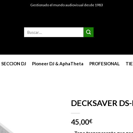
Gestionado el mundo audiovisual desde 1983
Buscar
por:
SECCION DJ
Pioneer DJ & AphaTheta
PROFESIONAL
TI
DECKSAVER DS-
45,00
€
Tapa transparente que pro