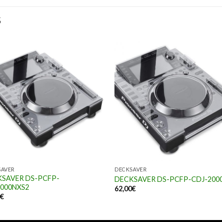
S
SAVER
DECKSAVER
SAVER DS-PCFP-
DECKSAVER DS-PCFP-CDJ-200
000NXS2
62,00
€
0
€