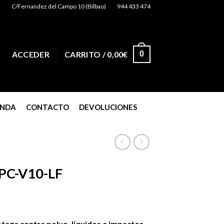
C/Fernandez del Campo 10 (Bilbao)
944 433 474
0
ACCEDER
CARRITO /
0,00
€
ENDA
CONTACTO
DEVOLUCIONES
PC-V10-LF
tege contra polvo, líquidos e impactos.