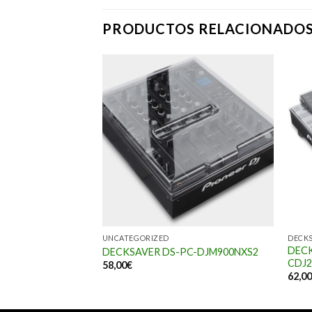
PRODUCTOS RELACIONADO
UNCATEGORIZED
DECK
DECK
C-CDJ-850
DECKSAVER DS-PC-DJM900NXS2
CDJ2
58,00
€
62,0