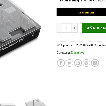
Garantia
DECKSAVER DS-PC-V10-LF can
AÑADIR A
SKU:
product_d659c029-d0d1-be87-
Categoría:
Decksaver