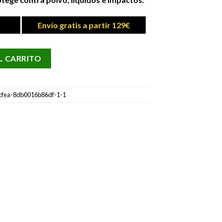
Envío gratis a partir 129€
tidad
L CARRITO
cfea-8db0016b86df-1-1