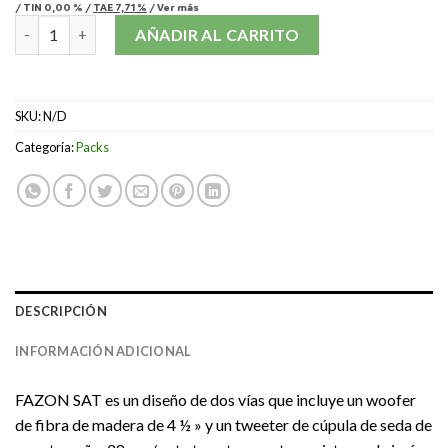
/
TIN
0,00 %
/
TAE
7,71 %
/
Ver más
DALI FAZON SAT CINEMA PACK cantidad
AÑADIR AL CARRITO
SKU:
N/D
Categoría:
Packs
DESCRIPCIÓN
INFORMACIÓN ADICIONAL
FAZON SAT es un diseño de dos vías que incluye un woofer
de fibra de madera de 4 ½ » y un tweeter de cúpula de seda de