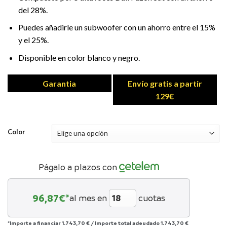
del 28%.
Puedes añadirle un subwoofer con un ahorro entre el 15%
y el 25%.
Disponible en color blanco y negro.
Garantia
Envío gratis a partir
129€
Color
Págalo a plazos con
96,87
€*
al mes en
cuotas
*Importe a financiar
1.743,70 €
/
Importe total adeudado
1.743,70 €