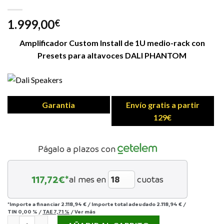
1.999,00
€
Amplificador Custom Install de 1U medio-rack con
Presets para altavoces DALI PHANTOM
Garantia
Envío gratis a partir
129€
Págalo a plazos con
117,72
€*
al mes en
cuotas
*Importe a financiar
2.118,94 €
/
Importe total adeudado
2.118,94 €
/
TIN
0,00 %
/
TAE
7,71 %
/
Ver más
DALI CI AMP-4125 DSP cantidad