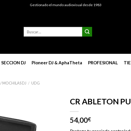
Gestionado el mundo audiovisual desde 1983
Buscar
por:
SECCION DJ
Pioneer DJ & AphaTheta
PROFESIONAL
TI
 / MOCHILAS DJ
/
UDG
CR ABLETON PU
54,00
€
Protege tu preciada controlado