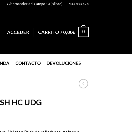
C/Fernandez del Campo 10 (Bilbao)
944 433 474
0
ACCEDER
CARRITO /
0,00
€
ENDA
CONTACTO
DEVOLUCIONES
SH HC UDG
ra Ableton Push de ralladuras, golpes o