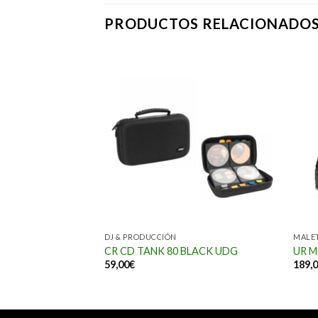
PRODUCTOS RELACIONADO
DUCCIÓN
DJ & PRODUCCIÓN
MALET
B
CR CD TANK 80 BLACK UDG
UR M
59,00
€
189,