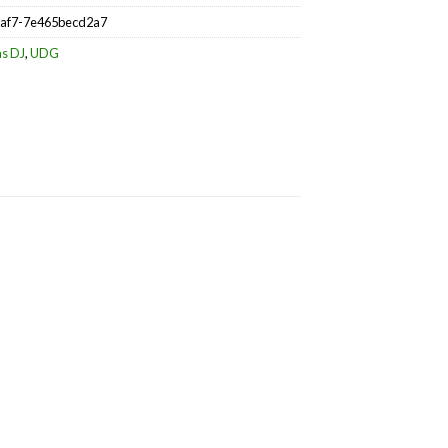
baf7-7e465becd2a7
as DJ
,
UDG