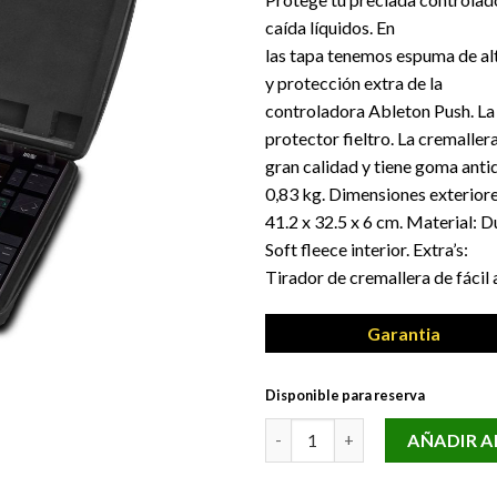
caída líquidos. En
las tapa tenemos espuma de al
y protección extra de la
controladora Ableton Push. La 
protector fieltro. La cremaller
gran calidad y tiene goma antid
0,83 kg. Dimensiones exteriore
41.2 x 32.5 x 6 cm. Material:
Soft fleece interior. Extra’s:
Tirador de cremallera de fácil 
Garantia
Disponible para reserva
CR ABLETON PUSH HC UDG ca
AÑADIR A