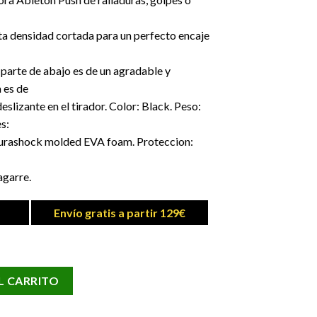
ta densidad cortada para un perfecto encaje
parte de abajo es de un agradable y
a es de
eslizante en el tirador. Color: Black. Peso:
s:
 Durashock molded EVA foam. Proteccion:
agarre.
Envío gratis a partir 129€
ntidad
L CARRITO