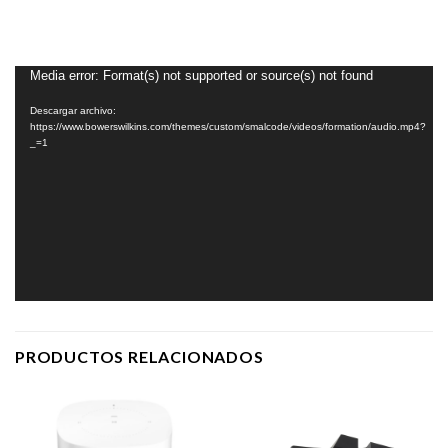
Reproductor
Media error: Format(s) not supported or source(s) not found
de
Descargar archivo:
vídeo
https://www.bowerswilkins.com/themes/custom/smalcode/videos/formation/audio.mp4?
_=1
PRODUCTOS RELACIONADOS