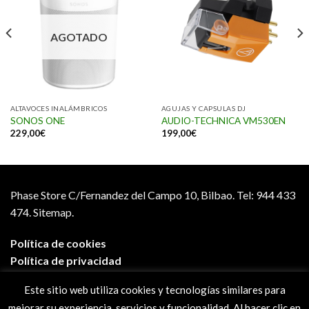
AGOTADO
ALTAVOCES INALÁMBRICOS
AGUJAS Y CAPSULAS DJ
SONOS ONE
AUDIO-TECHNICA VM530EN
229,00
€
199,00
€
Phase Store C/Fernandez del Campo 10, Bilbao.
Tel: 944 433
474.
Sitemap.
Política de cookies
Política de privacidad
Aviso legal
Este sitio web utiliza cookies y tecnologías similares para
Condiciones de compra
mejorar su experiencia, servicios y funcionalidad. Al hacer clic en