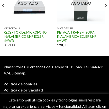
AGOTADO
AGOTADO
MICROFONIA
MICROFONIA
RECEPTOR DE MICROFONO
PETACA TRANSMISORA
INALAMBRICO UHF ECLER
INALAMBRICA ECLER UHF
eMWR
eMWE
359,00
€
190,00
€
Phase Store C/Fernandez del Campo 10, Bilbao.
Tel: 944 433
474.
Sitemap.
Política de cookies
Política de privacidad
Aviso legal
Este sitio web utiliza cookies y tecnologías similares para
Condiciones de compra
mejorar su experiencia, servicios y funcionalidad. Al hacer clic en
Preguntas frecuentes