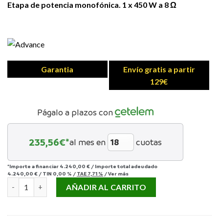
Etapa de potencia monofónica. 1 x 450 W a 8 Ω
Garantia
Envío gratis a partir
129€
Págalo a plazos con
235,56
€*
al mes en
cuotas
*Importe a financiar
4.240,00 €
/
Importe total adeudado
4.240,00 €
/
TIN
0,00 %
/
TAE
7,71 %
/
Ver más
ADVANCE PARIS X-A1200 cantidad
AÑADIR AL CARRITO