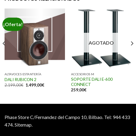
¡Oferta!
AGOTADO
ALTAVOCES ESTANTERÍA
ACCESORIOS M
SOPORTE DALI E-600
DALI RUBICON 2
CONNECT
2.199,00
€
1.499,00
€
259,00
€
Phase Store C/Fernandez del Campo 10, Bilbao.
Tel: 944 433
474.
Sitemap.