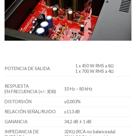
1 x 450 W RMS a 8Ω
POTENCIA DE SALIDA
1 x 700 W RMS a 4Ω
RESPUESTA
10 Hz – 80 kHz
EN FRECUENCIA (+/- 3DB)
DISTORSIÓN
≤0,003%
RELACIÓN SEÑAL/RUIDO
≥113 dB
GANANCIA
34,2 dB ± 1 dB
IMPEDANCIA DE
32KΩ (RCA no balanceada)