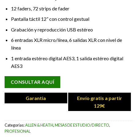
12 faders, 72 strips de fader
Pantalla táctil 12” con control gestual
Grabación y reproducción USB estéreo
6 entradas XLR micro/línea, 6 salidas XLR con nivel de
línea
1 entrada estéreo digital AES3, 1 salida estéreo digital
AES3
CONSULTAR AQUÍ
Garantia
Envío gratis a partir
129€
Categorías:
ALLEN & HEATH
,
MESAS DE ESTUDIO/DIRECTO
,
PROFESIONAL