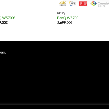
BENQ
Q W5700S
BenQ W5700
9,00
€
2.699,00
€
bao.