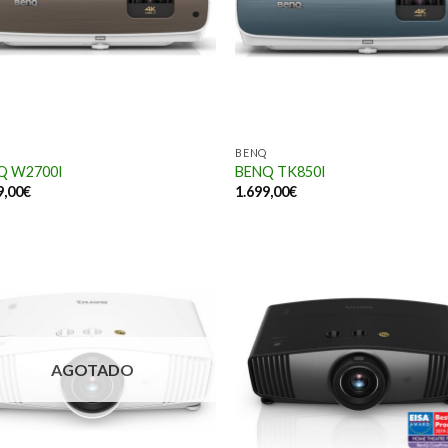
BENQ
Q W2700I
BENQ TK850I
9,00
€
1.699,00
€
AGOTADO