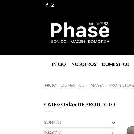
Skip
to
content
INICIO
NOSOTROS
DOMESTICO
INICIO
/
DOMESTICO
/
IMAGEN
/
PROYECTORE
CATEGORÍAS DE PRODUCTO
SONIDO
IMAGEN