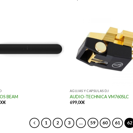
O
AGUJAS Y CAPSULAS DJ
OS BEAM
AUDIO-TECHNICA VM760SLC
00
€
699,00
€
1
2
3
…
59
60
61
62