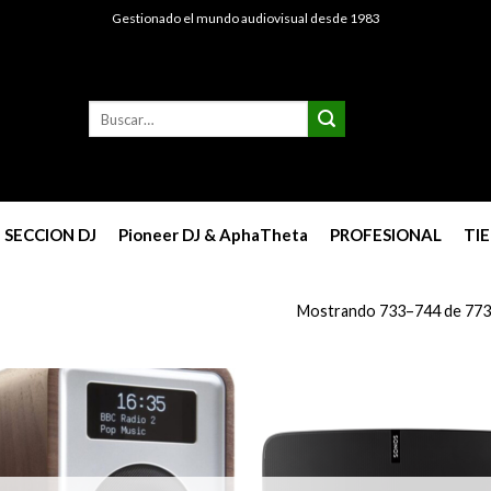
Gestionado el mundo audiovisual desde 1983
Buscar
por:
SECCION DJ
Pioneer DJ & AphaTheta
PROFESIONAL
TI
Mostrando 733–744 de 773