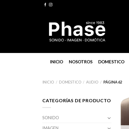
Skip
to
content
INICIO
NOSOTROS
DOMESTICO
INICIO
/
DOMESTICO
/
AUDIO
/
PÁGINA 62
CATEGORÍAS DE PRODUCTO
SONIDO
IMAGEN