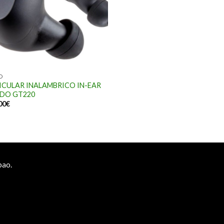
O
ICULAR INALAMBRICO IN-EAR
DO GT220
00
€
bao.