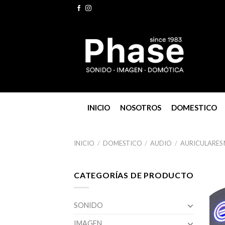
Skip
to
content
INICIO
NOSOTROS
DOMESTICO
INICIO
/
DOMESTICO
/
AUDIO
/
AURICULARES
CATEGORÍAS DE PRODUCTO
SONIDO
IMAGEN