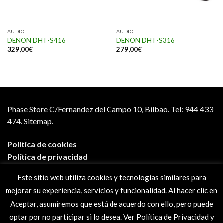
AUDIO
AUDIO
DENON DHT-S416
DENON DHT-S316
329,00
€
279,00
€
Phase Store C/Fernandez del Campo 10, Bilbao.
Tel: 944 433
474.
Sitemap.
Política de cookies
Política de privacidad
Aviso legal
Este sitio web utiliza cookies y tecnologías similares para
Condiciones de compra
mejorar su experiencia, servicios y funcionalidad. Al hacer clic en
Preguntas frecuentes
Aceptar, asumiremos que está de acuerdo con ello, pero puede
optar por no participar si lo desea. Ver Política de Privacidad y