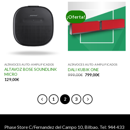
¡Oferta!
ALTAVOCES AUTO-AMPLIFICADOS
ALTAVOCES AUTO-AMPLIFICADOS
ALTAVOZ BOSE SOUNDLINK
DALI KUBIK ONE
MICRO
999,00
€
799,00
€
129,00
€
1
2
3
Phase Store C/Fernandez del Campo 10, Bilbao.
Tel: 944 433