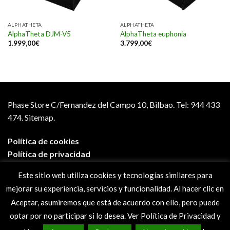
ALPHATHETA
ALPHATHETA
AlphaTheta DJM-V5
AlphaTheta euphonia
1.999,00
€
3.799,00
€
Phase Store C/Fernandez del Campo 10, Bilbao.
Tel: 944 433
474.
Sitemap.
Política de cookies
Política de privacidad
Aviso legal
Este sitio web utiliza cookies y tecnologías similares para
Condiciones de compra
mejorar su experiencia, servicios y funcionalidad. Al hacer clic en
Preguntas frecuentes
Aceptar, asumiremos que está de acuerdo con ello, pero puede
optar por no participar si lo desea. Ver Política de Privacidad y