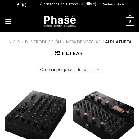
Skip
C/Fernandez del Campo 10 (Bilbao)
944 433 474
to
content
0
INICIO
/
DJ & PRODUCCIÓN
/
MESA DE MEZCLAS
/
ALPHATHETA
FILTRAR