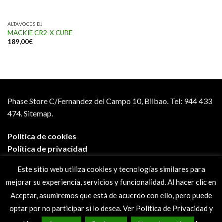
ALTAVOCES DJ
MACKIE CR2-X CUBE
189,00
€
Phase Store C/Fernandez del Campo 10, Bilbao.
Tel: 944 433
474.
Sitemap.
Política de cookies
Política de privacidad
Aviso legal
Este sitio web utiliza cookies y tecnologías similares para
Condiciones de compra
mejorar su experiencia, servicios y funcionalidad. Al hacer clic en
Preguntas frecuentes
Aceptar, asumiremos que está de acuerdo con ello, pero puede
optar por no participar si lo desea. Ver Política de Privacidad y