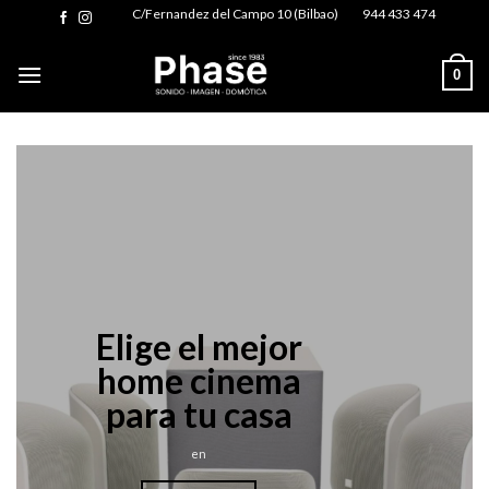
Skip
C/Fernandez del Campo 10 (Bilbao)
944 433 474
to
content
0
Elige el mejor
home cinema
para tu casa
en