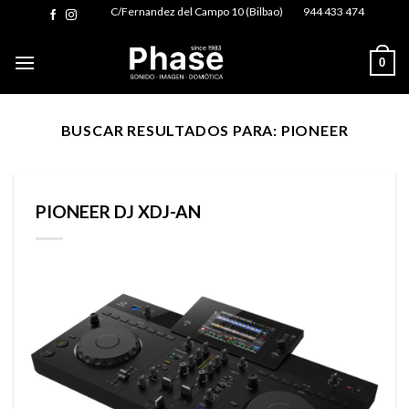
Skip
C/Fernandez del Campo 10 (Bilbao)
944 433 474
to
content
0
BUSCAR RESULTADOS PARA:
PIONEER
PIONEER DJ XDJ-AN