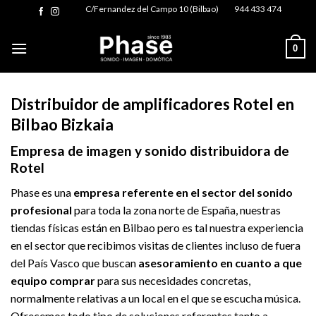
Skip
C/Fernandez del Campo 10 (Bilbao)
944 433 474
to
content
0
Distribuidor de amplificadores Rotel en
Bilbao Bizkaia
Empresa de imagen y sonido distribuidora de
Rotel
Phase es una
empresa referente en el sector del sonido
profesional
para toda la zona norte de España, nuestras
tiendas físicas están en Bilbao pero es tal nuestra experiencia
en el sector que recibimos visitas de clientes incluso de fuera
del País Vasco que buscan
asesoramiento en cuanto a que
equipo comprar
para sus necesidades concretas,
normalmente relativas a un local en el que se escucha música.
Ofrecemos todo tipo de soluciones referentes tanto a