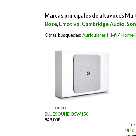
Marcas principales de altavoces Mul
Bose
,
Emotiva
,
Cambridge Audio
,
Son
Otras busquedas:
Auriculares Hi-fi
/
Home C
BLUESOUND
BLUESOUND BSW150
949,00
€
BLUE
E SUB+
BLU