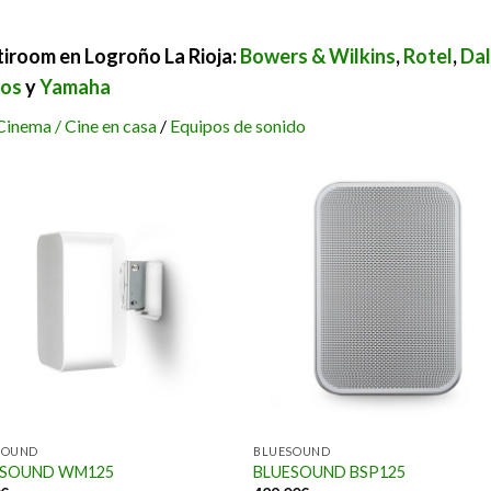
tiroom en Logroño La Rioja:
Bowers & Wilkins
,
Rotel
,
Dal
os
y
Yamaha
inema /
Cine en casa
/
Equipos de sonido
SOUND
BLUESOUND
ESOUND WM125
BLUESOUND BSP125